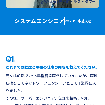
新卒採用
@Wework神谷町トラストタワー
キャリア採用
システムエンジニア
2020年 中途入社
Q1.
これまでの経歴と現在の仕事の内容を教えてください。
元々は前職で2〜3年程営業職をしていましたが、職種
転換をしてネットワークエンジニアとしてIT業界に入
りました。
その後、サーバーエンジニア、仮想化技術、VDI、