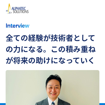
Interview
ホーム
全ての経験が技術者として
会社を知る
仕事を知る
の力になる。
この積み重ね
仕事の全体⁨⁩像を知る
が将来の助けになっていく
お客様を知る
働く環境
教育研修
社員インタビュー
対談