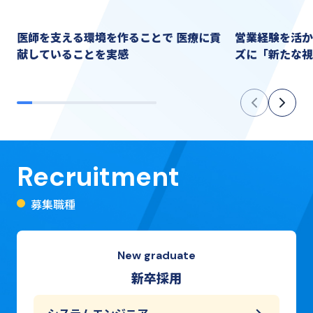
バックオフィ
若手_SE_2022年入社(新卒)
医師を支える環境を作ることで 医療に貢
営業経験を活か
(新卒)
献していることを実感
ズに「新たな視
Recruitment
募集職種
New graduate
新卒採用