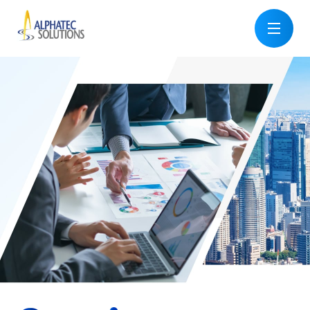
ホーム
会社を知る
仕事を知る
仕事の全体⁨⁩像を知る
お客様を知る
働く環境
教育研修
社員インタビュー
対談